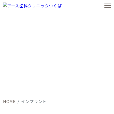
インプラント｜つくば市で歯科をお探しの方は【アース歯科クリニックつくば】まで
インプラント
Implant
HOME
インプラント