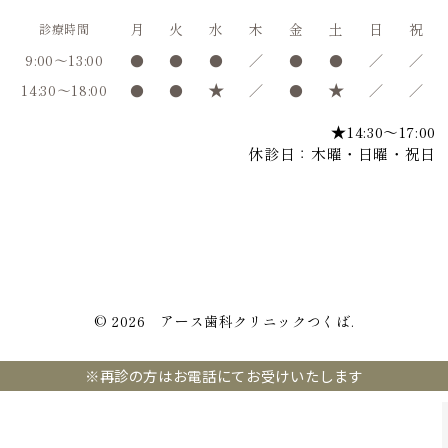
月
火
水
木
金
土
日
祝
診療時間
9:00～13:00
●
●
●
／
●
●
／
／
14:30～18:00
●
●
★
／
●
★
／
／
★14:30〜17:00
休診日：木曜・日曜・祝日
© 2026 アース歯科クリニックつくば.
※再診の方はお電話にてお受けいたします
WEB
電話を
WEB
診療
診療予約
かける
問診
時間表