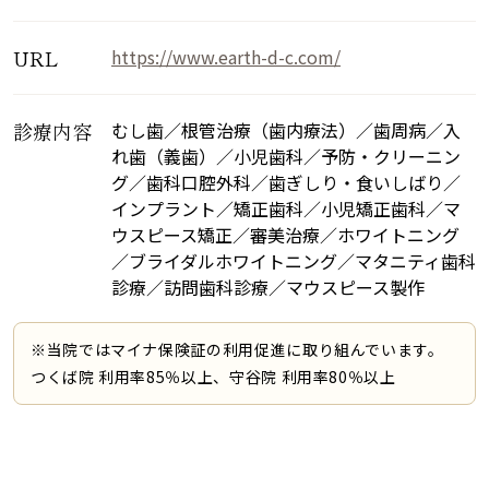
URL
https://www.earth-d-c.com/
診療内容
むし歯／根管治療（歯内療法）／歯周病／入
れ歯（義歯）／小児歯科／予防・クリーニン
グ／歯科口腔外科／歯ぎしり・食いしばり／
インプラント／矯正歯科／小児矯正歯科／マ
ウスピース矯正／審美治療／ホワイトニング
／ブライダルホワイトニング／マタニティ歯科
診療／訪問歯科診療／マウスピース製作
※当院ではマイナ保険証の利用促進に取り組んでいます。
つくば院 利用率85％以上、守谷院 利用率80％以上