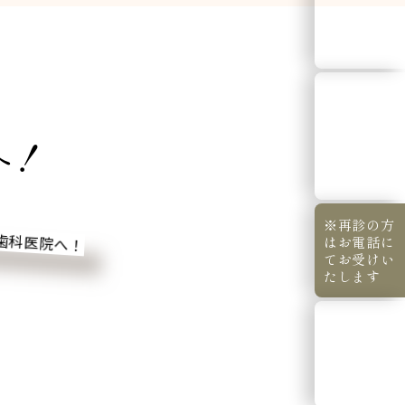
WEB
問診
WEB
へ！
診療予約
(初診のみ)
※再診の方
はお電話に
てお受けい
たします
診療
時間表