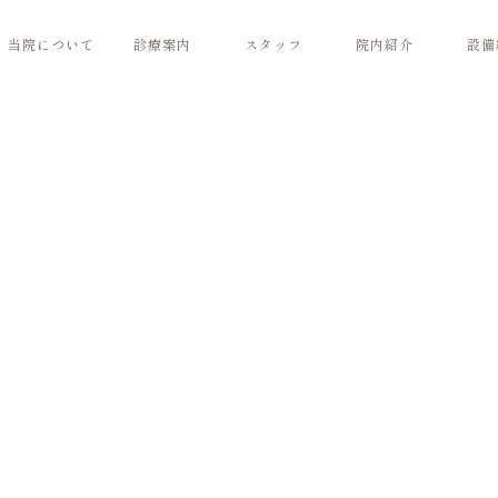
当院について
診療案内
スタッフ
院内紹介
設備
クつくば】まで
一般歯科
General