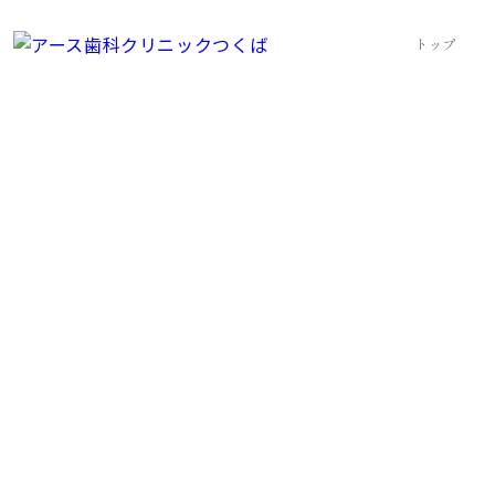
トップ
一般歯科｜つくば市で歯科をお探しの方は【アース歯科クリニッ